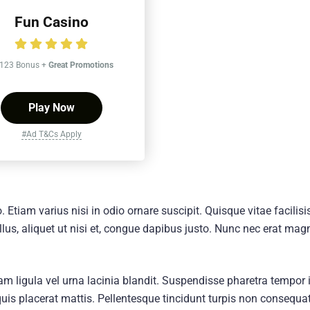
Fun Casino
123 Bonus +
Great Promotions
Play Now
#Ad T&Cs Apply
o. Etiam varius nisi in odio ornare suscipit. Quisque vitae facilis
tellus, aliquet ut nisi et, congue dapibus justo. Nunc nec erat m
iquam ligula vel urna lacinia blandit. Suspendisse pharetra temp
uis placerat mattis. Pellentesque tincidunt turpis non consequa