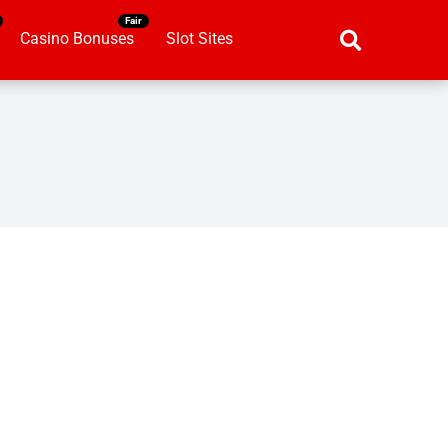
Casino Bonuses
Slot Sites